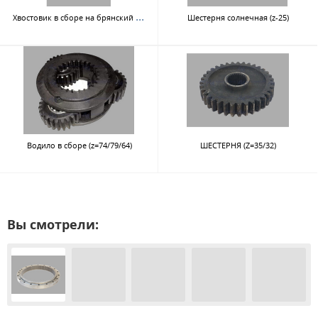
Хво
стовик в сборе на брянский мост
Шестерня солнечная (z-25)
Водило в сборе (z=74/79/64)
ШЕСТЕРНЯ (Z=35/32)
Вы смотрели: