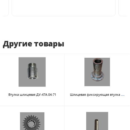
Другие товары
Шли
цевая фиксирующая втулка ДУ-47А-04-62
Втулка шлицевая ДУ-47А.04-71