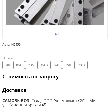
Арт.:
146459
Модель
В100
В145
В145L
В145R
В248
В248L
В248R
Стоимость по запросу
Доставка
САМОВЫВОЗ:
Склад ООО "Белмашмет О5" г. Минск ,
ул. Каменногорская 45