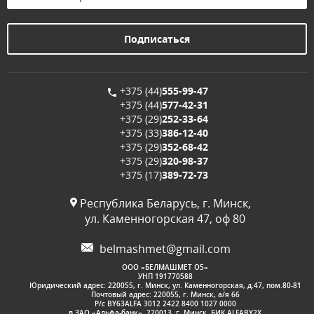
+375 (44)
555-99-47
+375 (44)
577-42-31
+375 (29)
252-33-64
+375 (33)
386-12-40
+375 (29)
352-68-42
+375 (29)
320-98-37
+375 (17)
389-72-73
Республика Беларусь, г. Минск,
ул. Каменногорская 47, оф 80
belmashmet@gmail.com
OOО «БЕЛМАШМЕТ О5»
УНП 191770588
Юридический адрес: 220055, г. Минск, ул. Каменногорская, д.47, пом.80-81
Почтовый адрес: 220055, г. Минск, а/я 66
Р/с BY63ALFA 3012 2422 8400 1027 0000
в ЗАО «Альфа-банк», 220013, г. Минск, БИК ALFABY2X