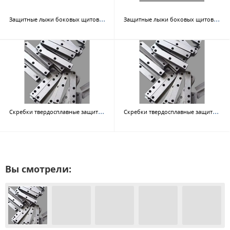
Защ
итные лыжи боковых щитов, передние
Защ
итные лыжи боковых щитов, задние
Скр
ебки твердосплавные защитные (ТИП 1)
Скр
ебки твердосплавные защитные (ТИП 2)
Вы смотрели: