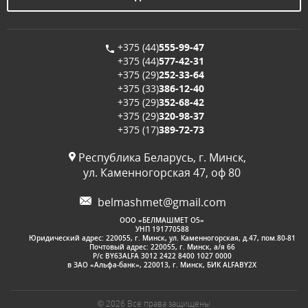
+375 (44)
555-99-47
+375 (44)
577-42-31
+375 (29)
252-33-64
+375 (33)
386-12-40
+375 (29)
352-68-42
+375 (29)
320-98-37
+375 (17)
389-72-73
Республика Беларусь, г. Минск,
ул. Каменногорская 47, оф 80
belmashmet@gmail.com
OOО «БЕЛМАШМЕТ О5»
УНП 191770588
Юридический адрес: 220055, г. Минск, ул. Каменногорская, д.47, пом.80-81
Почтовый адрес: 220055, г. Минск, а/я 66
Р/с BY63ALFA 3012 2422 8400 1027 0000
в ЗАО «Альфа-банк», 220013, г. Минск, БИК ALFABY2X
© 2026 Все права защищены