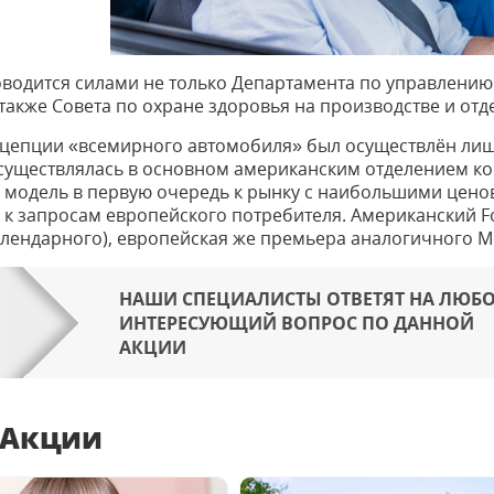
оводится силами не только Департамента по управлени
 также Совета по охране здоровья на производстве и отд
нцепции «всемирного автомобиля» был осуществлён лишь
существлялась в основном американским отделением к
 модель в первую очередь к рынку с наибольшими цено
 к запросам европейского потребителя. Американский For
алендарного), европейская же премьера аналогичного M
НАШИ СПЕЦИАЛИСТЫ ОТВЕТЯТ НА ЛЮБ
ИНТЕРЕСУЮЩИЙ ВОПРОС ПО ДАННОЙ
АКЦИИ
 Акции