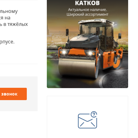
ельному
ся на
ь в тяжёлых
рпусе.
 звонок