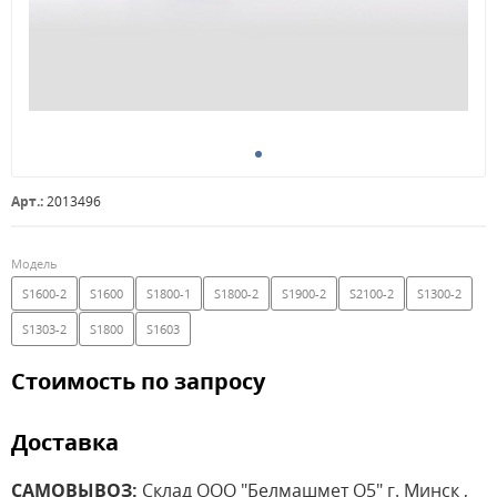
Арт.:
2013496
Модель
S1600-2
S1600
S1800-1
S1800-2
S1900-2
S2100-2
S1300-2
S1303-2
S1800
S1603
Стоимость по запросу
Доставка
САМОВЫВОЗ:
Склад ООО "Белмашмет О5" г. Минск ,